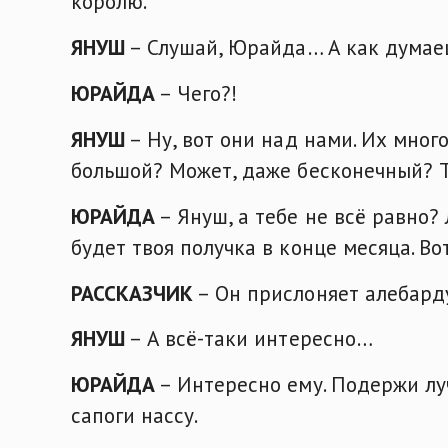
королю.
ЯНУШ
– Слушай, Юрайда… А как думаеш
ЮРАЙДА
– Чего?!
ЯНУШ
– Ну, вот они над нами. Их много
большой? Может, даже бесконечный? Т
ЮРАЙДА
– Януш, а тебе не всё равно?
будет твоя получка в конце месяца. Во
РАССКАЗЧИК
– Он прислоняет алебарду
ЯНУШ
– А всё-таки интересно…
ЮРАЙДА
– Интересно ему. Подержи луч
сапоги нассу.