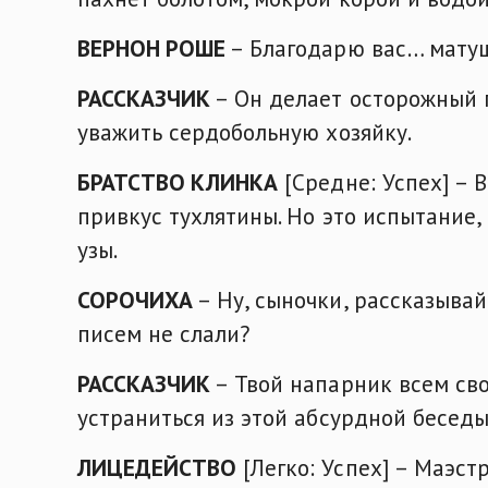
ВЕРНОН РОШЕ
– Благодарю вас… мату
РАССКАЗЧИК
– Он делает осторожный г
уважить сердобольную хозяйку.
БРАТСТВО КЛИНКА
[Средне: Успех] – 
привкус тухлятины. Но это испытание
узы.
СОРОЧИХА
– Ну, сыночки, рассказывай
писем не слали?
РАССКАЗЧИК
– Твой напарник всем сво
устраниться из этой абсурдной беседы
ЛИЦЕДЕЙСТВО
[Легко: Успех] – Маэст