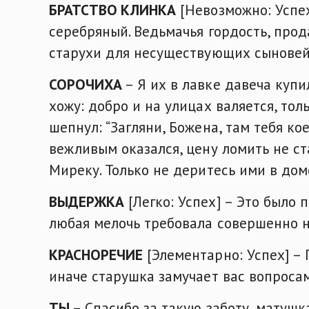
БРАТСТВО КЛИНКА
[Невозможно: Успех
серебряный. Ведьмачья гордость, прод
старухи для несуществующих сыновей
СОРОЧИХА
– Я их в лавке давеча купи
хожу: добро и на улицах валяется, толь
шепнул: “Загляни, Божена, там тебя кое
вежливым оказался, цену ломить не ста
Миреку. Только не деритесь ими в доме
ВЫДЕРЖКА
[Легко: Успех] – Это было 
любая мелочь требовала совершенно 
КРАСНОРЕЧИЕ
[Элементарно: Успех] – 
иначе старушка замучает вас вопросам
ТЫ
– Спасибо за такую заботу, матушк