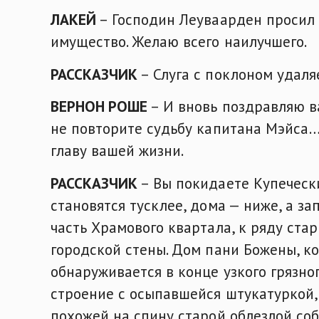
ЛАКЕЙ
– Господин Леуваарден просил 
имущество. Желаю всего наилучшего.
РАССКАЗЧИК
– Слуга с поклоном удаля
ВЕРНОН РОШЕ
– И вновь поздравляю ва
не повторите судьбу капитана Мэйса…
главу вашей жизни.
РАССКАЗЧИК
– Вы покидаете Купечески
становятся тусклее, дома — ниже, а з
часть Храмового квартала, к ряду ста
городской стены. Дом пани Божены, к
обнаруживается в конце узкого грязно
строение с осыпавшейся штукатуркой,
похожей на спину старой облезлой соб