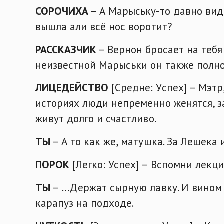
СОРОЧИХА
– А Марыську-то давно вид
вышла али всё нос воротит?
РАССКАЗЧИК
– Вернон бросает на тебя 
неизвестной Марыськи он также полн
ЛИЦЕДЕЙСТВО
[Средне: Успех] – Мэтр
историях люди непременно женятся, з
живут долго и счастливо.
ТЫ
– А то как же, матушка. За Лешека
ПОРОК
[Легко: Успех] – Вспомни лекц
ТЫ
– …Держат сырную лавку. И вином т
карапуз на подходе.