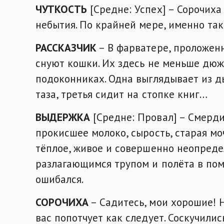
ЧУТКОСТЬ
[Средне: Успех] – Сорочиха
небытия. По крайней мере, именно так 
РАССКАЗЧИК
– В фарватере, проложен
снуют кошки. Их здесь не меньше дюжи
подоконниках. Одна выглядывает из д
таза, третья сидит на стопке книг…
ВЫДЕРЖКА
[Средне: Провал] – Смерди
прокисшее молоко, сырость, старая мо
тёплое, живое и совершенно неопредел
разлагающимся трупом и полёта в помой
ошибался.
СОРОЧИХА
– Садитесь, мои хорошие! 
вас попотчует как следует. Соскучилис