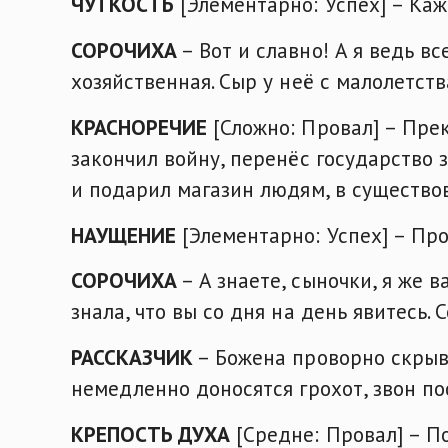
ЧУТКОСТЬ
[Элементарно: Успех] – Каж
СОРОЧИХА
– Вот и славно! А я ведь в
хозяйственная. Сыр у неё с малолетст
КРАСНОРЕЧИЕ
[Сложно: Провал] – Прек
закончил войну, перенёс государство 
и подарил магазин людям, в существо
НАУЩЕНИЕ
[Элементарно: Успех] – Про
СОРОЧИХА
– А знаете, сыночки, я же 
знала, что вы со дня на день явитесь. 
РАССКАЗЧИК
– Божена проворно скрыв
немедленно доносятся грохот, звон п
КРЕПОСТЬ ДУХА
[Средне: Провал] – П