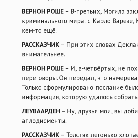
ВЕРНОН РОШЕ
– В-третьих, Могила за
криминального мира: с Карло Варезе, 
кем-то ещё.
РАССКАЗЧИК
– При этих словах Деклан
внимательнее.
ВЕРНОН РОШЕ
– И, в-четвёртых, не по
переговоры. Он передал, что намерев
Только сформулировано послание было
информация, которую удалось собрать
ЛЕУВААРДЕН
– Ну, друзья мои, вы доб
аплодисменты.
РАССКАЗЧИК
– Толстяк легонько хлопа