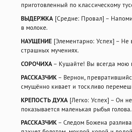
приготовленный по классическому тус
ВЫДЕРЖКА
[Средне: Провал] – Напом
в молоке.
НАУЩЕНИЕ
[Элементарно: Успех] – Не 
страшных мучениях.
СОРОЧИХА
– Кушайте! Вы всегда мою 
РАССКАЗЧИК
– Вернон, превратившийся
смущённо кивает и тоскливо перемеш
КРЕПОСТЬ ДУХА
[Легко: Успех] – Он н
показывается маленькая рыбья голова
РАССКАЗЧИК
– Следом Божена разлива
пахнет болотом, мокрой корой и водой