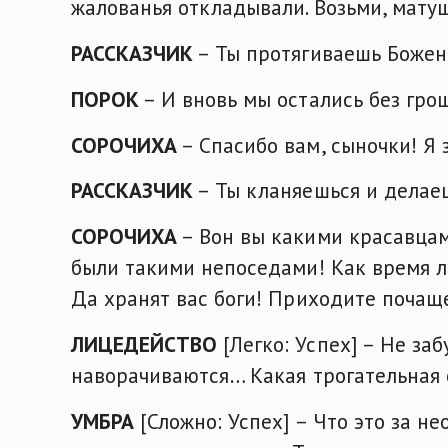
жалованья откладывали. Возьми, матушк
РАССКАЗЧИК
– Ты протягиваешь Божен
ПОРОК
– И вновь мы остались без гр
СОРОЧИХА
– Спасибо вам, сыночки! Я з
РАССКАЗЧИК
– Ты кланяешься и делае
СОРОЧИХА
– Вон вы какими красавцам
были такими непоседами! Как время л
Да хранят вас боги! Приходите почаще
ЛИЦЕДЕЙСТВО
[Легко: Успех] – Не заб
наворачиваются… Какая трогательная
УМБРА
[Сложно: Успех] – Что это за не