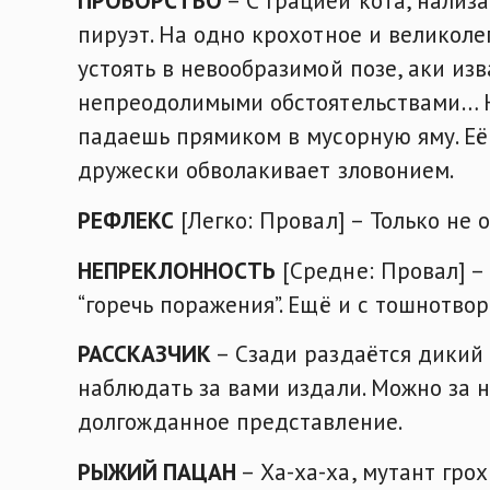
пируэт. На одно крохотное и великоле
устоять в невообразимой позе, аки из
непреодолимыми обстоятельствами… Но
падаешь прямиком в мусорную яму. Её
дружески обволакивает зловонием.
РЕФЛЕКС
[Легко: Провал] – Только не 
НЕПРЕКЛОННОСТЬ
[Средне: Провал] – 
“горечь поражения”. Ещё и с тошнотв
РАССКАЗЧИК
– Сзади раздаётся дикий
наблюдать за вами издали. Можно за н
долгожданное представление.
РЫЖИЙ ПАЦАН
– Ха-ха-ха, мутант гро