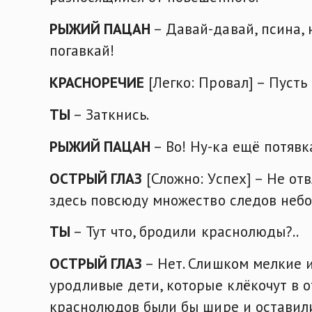
РЫЖИЙ ПАЦАН
– Давай-давай, псина, 
погавкай!
КРАСНОРЕЧИЕ
[Легко: Провал] – Пусть 
ТЫ
– Заткнись.
РЫЖИЙ ПАЦАН
– Во! Ну-ка ещё потявк
ОСТРЫЙ ГЛАЗ
[Сложно: Успех] – Не от
здесь повсюду множество следов небо
ТЫ
– Тут что, бродили краснолюды?..
ОСТРЫЙ ГЛАЗ
– Нет. Слишком мелкие и
уродливые дети, которые клёкочут в о
краснолюдов были бы шире и оставили 