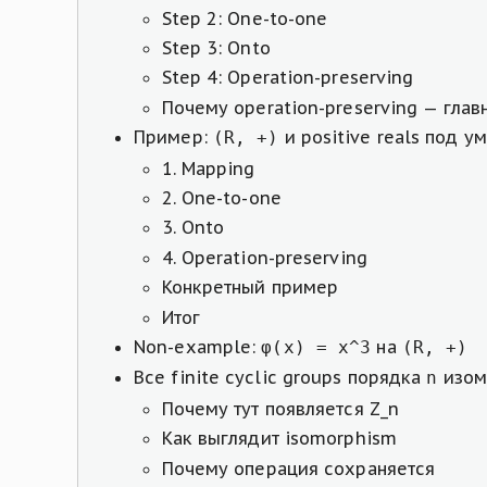
Step 2: One-to-one
Step 3: Onto
Step 4: Operation-preserving
Почему operation-preserving — глав
Пример:
и positive reals под 
(R, +)
1. Mapping
2. One-to-one
3. Onto
4. Operation-preserving
Конкретный пример
Итог
Non-example:
на
φ(x) = x^3
(R, +)
Все finite cyclic groups порядка
изо
n
Почему тут появляется Z_n
Как выглядит isomorphism
Почему операция сохраняется