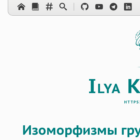
I
lya
https
Изоморфизмы гру