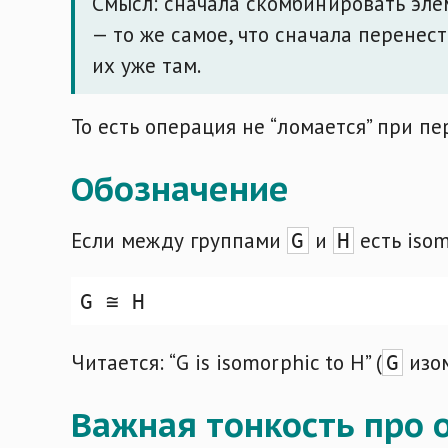
Смысл: сначала скомбинировать эл
— то же самое, что сначала перенес
их уже там.
То есть операция не “ломается” при пе
Обозначение
Если между группами
и
есть isom
G
H
Читается: “G is isomorphic to H” (
изо
G
Важная тонкость про 