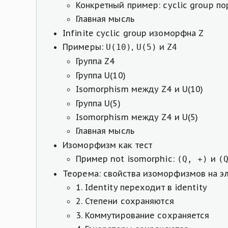
Конкретный пример: cyclic group по
Главная мысль
Infinite cyclic group изоморфна Z
Примеры:
,
и
U(10)
U(5)
Z4
Группа Z4
Группа U(10)
Isomorphism между Z4 и U(10)
Группа U(5)
Isomorphism между Z4 и U(5)
Главная мысль
Изоморфизм как тест
Пример not isomorphic:
и
(Q, +)
(
Теорема: свойства изоморфизмов на э
1. Identity переходит в identity
2. Степени сохраняются
3. Коммутирование сохраняется