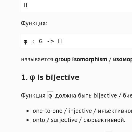
Функция:
называется
group isomorphism
/
изомо
1. φ is bijective
Функция
должна быть bijective / би
φ
one-to-one / injective / инъективно
onto / surjective / сюръективной.