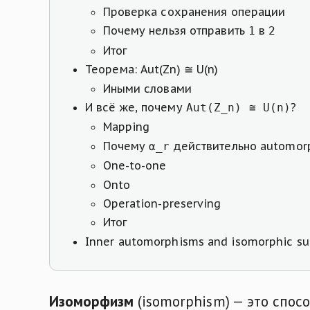
Проверка сохранения операции
Почему нельзя отправить
в
1
2
Итог
Теорема: Aut(Zn) ≅ U(n)
Иными словами
И всё же, почему
?
Aut(Z_n) ≅ U(n)
Mapping
Почему
действительно automor
α_r
One-to-one
Onto
Operation-preserving
Итог
Inner automorphisms and isomorphic s
Изоморфизм
(isomorphism) — это спос