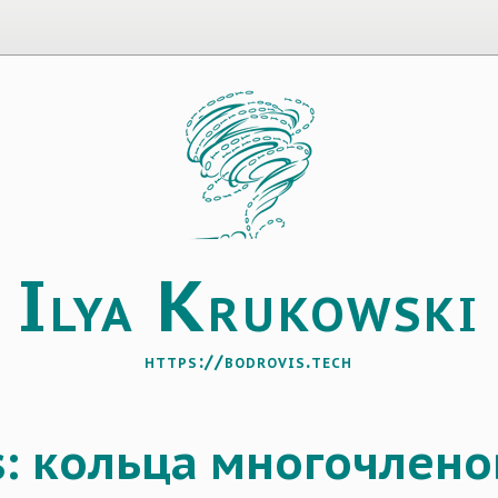
I
K
lya
rukowski
https://bodrovis.tech
s: кольца многочлено