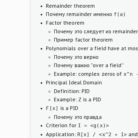
Remainder theorem
Почему remainder именно
f(a)
Factor theorem
Почему это следует из remainde
Пример factor theorem
Polynomials over a field have at mo
Почему это верно
Почему важно “over a field”
Example: complex zeros of
x^n 
Principal Ideal Domain
Definition: PID
Example:
is a PID
Z
is a PID
F[x]
Почему это правда
Criterion for
I = <g(x)>
Application:
and
R[x] / <x^2 + 1>