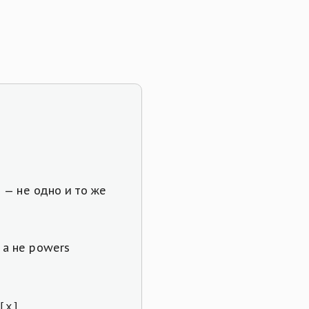
n — не одно и то же
 а не powers
[x]