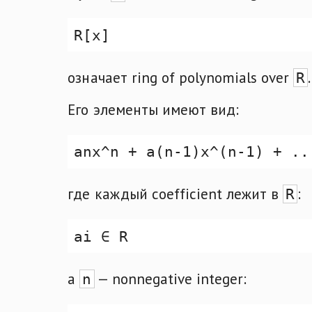
означает ring of polynomials over
.
R
Его элементы имеют вид:
где каждый coefficient лежит в
:
R
а
— nonnegative integer:
n