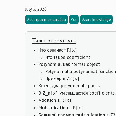
July 3, 2026
#абстрактная алгебра
#cs
#zero knowledge
Table of contents
Что означает
R[x]
Что такое coefficient
Polynomial как formal object
Polynomial и polynomial functio
Пример в
Z3[x]
Когда два polynomials равны
В
уменьшаются coefficients,
Z_n[x]
Addition в
R[x]
Multiplication в
R[x]
Большой пример multiplication в
Z3