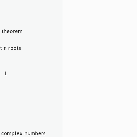
r theorem
st
roots
n
- 1
 complex numbers