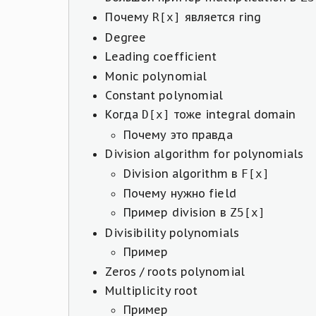
Почему
является ring
R[x]
Degree
Leading coefficient
Monic polynomial
Constant polynomial
Когда
тоже integral domain
D[x]
Почему это правда
Division algorithm for polynomials
Division algorithm в
F[x]
Почему нужно field
Пример division в
Z5[x]
Divisibility polynomials
Пример
Zeros / roots polynomial
Multiplicity root
Пример