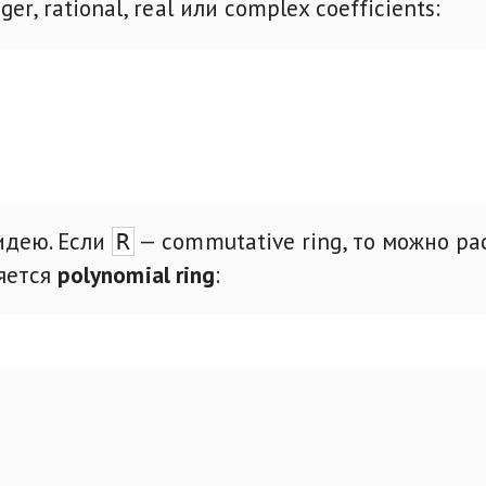
r, rational, real или complex coefficients:
идею. Если
— commutative ring, то можно ра
R
ляется
polynomial ring
: