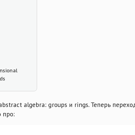
nsional
ds
tract algebra: groups и rings. Теперь перехо
о про: