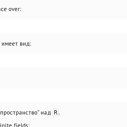
ce over:
 имеет вид:
 пространство” над
.
R
ite fields: