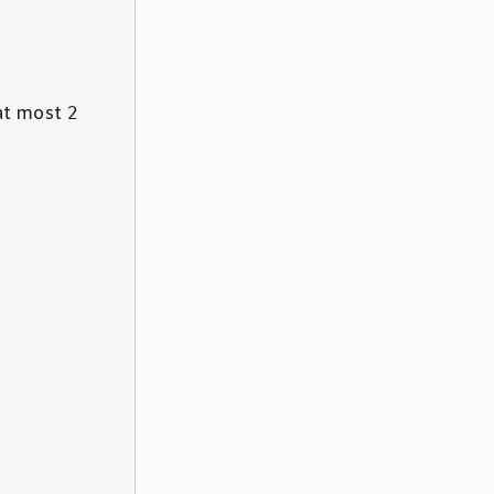
at most
2