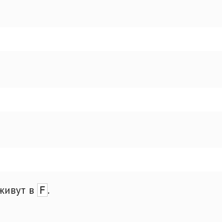
s живут в
.
F