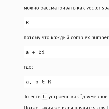
можно рассматривать как vector spa
потому что каждый complex number
где:
То есть
устроено как “двумерное
C
Позже такая же идея появится для fin