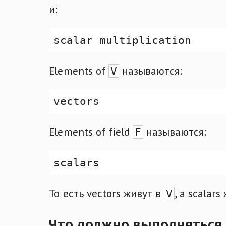
и:
Elements of
называются:
V
Elements of field
называются:
F
То есть vectors живут в
, а scalar
V
Что должно выполняться