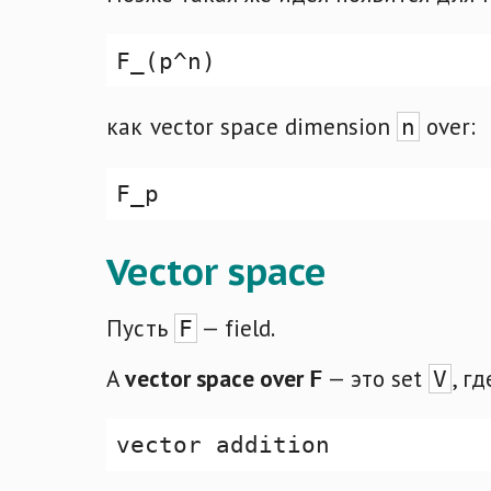
как vector space dimension
over:
n
Vector space
Пусть
— field.
F
A
vector space over
— это set
, г
F
V