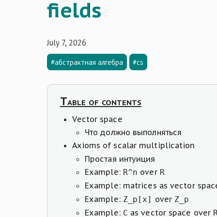
fields
July 7, 2026
#абстрактная алгебра
#cs
Table of contents
Vector space
Что должно выполняться
Axioms of scalar multiplication
Простая интуиция
Example:
over
R^n
R
Example: matrices as vector spac
Example:
over
Z_p[x]
Z_p
Example:
as vector space over
C