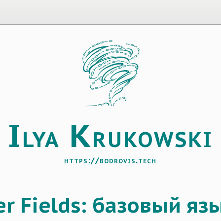
I
K
lya
rukowski
https://bodrovis.tech
er Fields: базовый яз