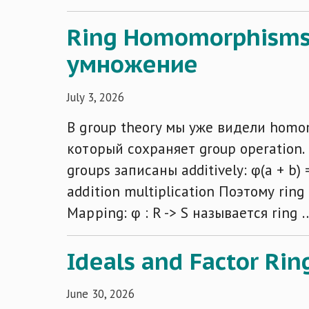
Ring Homomorphisms
умножение
July 3, 2026
В group theory мы уже видели homo
который сохраняет group operation. Е
groups записаны additively: φ(a + b) 
addition multiplication Поэтому ri
Mapping: φ : R -> S называется ring 
Ideals and Factor Ri
June 30, 2026