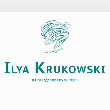
I
K
lya
rukowski
https://bodrovis.tech