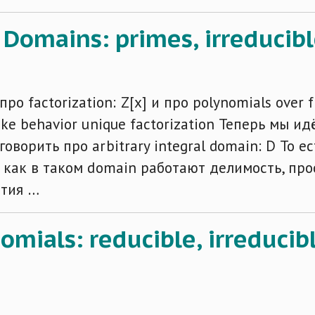
al Domains: primes, irreducib
 factorization: Z[x] и про polynomials over fi
-like behavior unique factorization Теперь мы 
говорить про arbitrary integral domain: D То е
ос: как в таком domain работают делимость, 
ятия …
nomials: reducible, irreducib