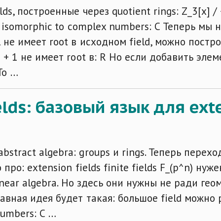
s, построенные через quotient rings: Z_3[x] / 
is isomorphic to complex numbers: C Теперь мы
не имеет root в исходном field, можно построит
 + 1 не имеет root в: R Но если добавить элеме
То …
elds: базовый язык для exte
tract algebra: groups и rings. Теперь перехо
 про: extension fields finite fields F_(p^n) нуж
linear algebra. Но здесь они нужны не ради ге
лавная идея будет такая: большое field можно 
numbers: C …