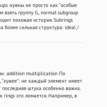
oups нужны не просто как “особые
ем взять группу G, normal subgroup
ходит похожая история. Subrings
а более сильная структура: ideal /
: addition multiplication По
ся, “хужее”: не каждый элемент имеет
от последняя штука особенно важна.
ых rings это ломается. Например, в