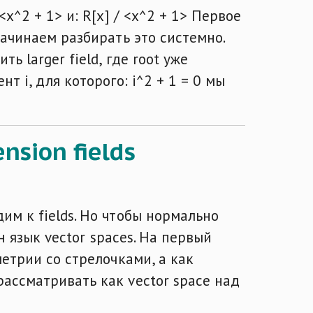
<x^2 + 1> и: R[x] / <x^2 + 1> Первое
 начинаем разбирать это системно.
ь larger field, где root уже
нт i, для которого: i^2 + 1 = 0 мы
nsion fields
дим к fields. Но чтобы нормально
ен язык vector spaces. На первый
ометрии со стрелочками, а как
рассматривать как vector space над