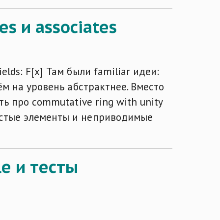
les и associates
elds: F[x] Там были familiar идеи:
идём на уровень абстрактнее. Вместо
сть про commutative ring with unity
простые элементы и неприводимые
le и тесты