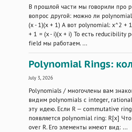
В прошлой части мы говорили про poly
вопрос другой: можно ли polynomia
(x - 1)(x + 1) А вот polynomial: x^2
+ 1 = (x - i)(x + i) То есть reducibil
field мы работаем. …
Polynomial Rings: к
July 3, 2026
Polynomials / многочлены вам знако
видим polynomials с integer, rationa
эту идею. Если R — commutative ring
появляется polynomial ring: R[x] Что
over R. Его элементы имеют вид: …