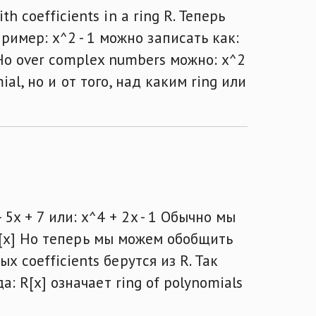
h coefficients in a ring R. Теперь
имер: x^2 - 1 можно записать как:
я. Но over complex numbers можно: x^2
omial, но и от того, над каким ring или
5x + 7 или: x^4 + 2x - 1 Обычно мы
x] C[x] Но теперь мы можем обобщить
х coefficients берутся из R. Так
а: R[x] означает ring of polynomials