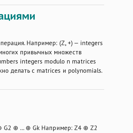
рациями
ерация. Например: (Z, +) — integers
 многих привычных множеств
umbers integers modulo n matrices
о делать с matrices и polynomials.
⊕ G2 ⊕ ... ⊕ Gk Например: Z4 ⊕ Z2