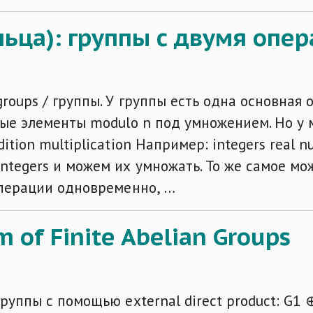
ольца): группы с двумя опе
oups / группы. У группы есть одна основная оп
имые элементы modulo n под умножением. Но у
tion multiplication Например: integers real n
tegers и можем их умножать. То же самое можн
операции одновременно, …
of Finite Abelian Groups
руппы с помощью external direct product: G1 