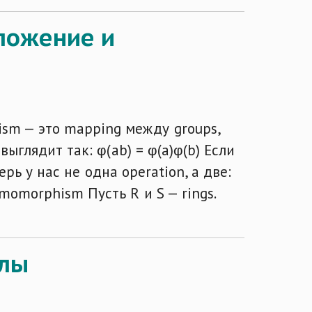
ложение и
sm — это mapping между groups,
выглядит так: φ(ab) = φ(a)φ(b) Если
перь у нас не одна operation, а две:
momorphism Пусть R и S — rings.
алы