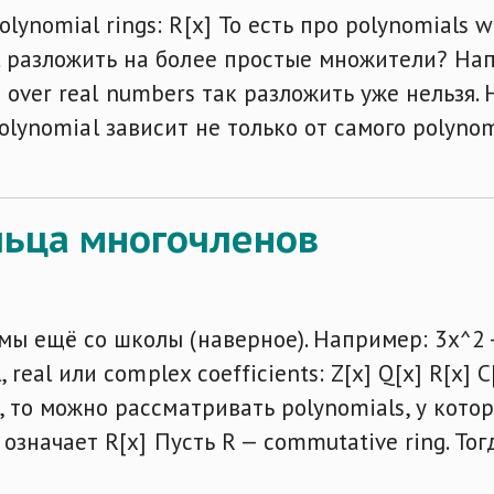
nomial rings: R[x] То есть про polynomials wit
l разложить на более простые множители? Напр
 + 1 over real numbers так разложить уже нельз
ity polynomial зависит не только от самого polyn
ольца многочленов
мы ещё со школы (наверное). Например: 3x^2 - 
l, real или complex coefficients: Z[x] Q[x] R[
, то можно рассматривать polynomials, у которы
 означает R[x] Пусть R — commutative ring. Тогд