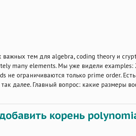
ажных тем для algebra, coding theory и crypto
 finitely many elements. Мы уже видели examples
fields не ограничиваются только prime order. Ест
так далее. Главный вопрос: какие размеры вооб
 добавить корень polynomial