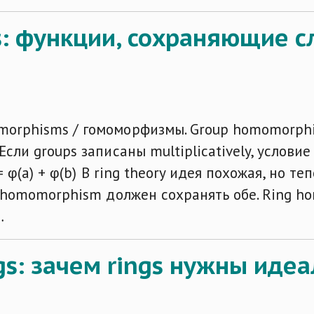
: функции, сохраняющие с
morphisms / гомоморфизмы. Group homomorphi
сли groups записаны multiplicatively, условие 
= φ(a) + φ(b) В ring theory идея похожая, но те
ng homomorphism должен сохранять обе. Ring ho
…
ngs: зачем rings нужны иде