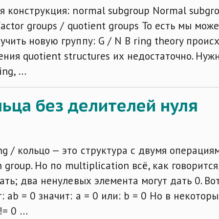
ая конструкция: normal subgroup Normal subgr
factor groups / quotient groups То есть мы мож
учить новую группу: G / N В ring theory проис
ния quotient structures их недостаточно. Нужн
ing, …
ольца без делителей нуля
g / кольцо — это структура с двумя операциями
n group. Но по multiplication всё, как говорит
отать; два ненулевых элемента могут дать 0. В
: ab = 0 значит: a = 0 или: b = 0 Но в некотор
 != 0 …